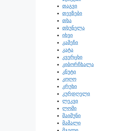
თაგვი
თევზები
თხა
თხუნელა
იხვი
კამეჩი
კატა
კვერცხი
კიბორჩხალა
კნუტი
კოღო
კრუხი
კურდღელი
ლეკვი
ლომი
მაიმუნი
მამალი
მგელი