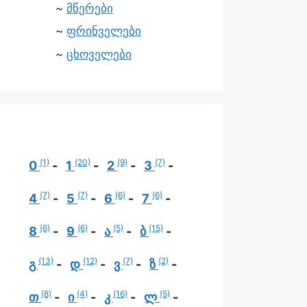
მწერები
ფრინველები
ცხოველები
(1)
(20)
(9)
(7)
0
1
2
3
(7)
(7)
(6)
(6)
4
5
6
7
(6)
(6)
(5)
(15)
8
9
ა
ბ
(13)
(12)
(7)
(2)
გ
დ
ვ
ზ
(8)
(4)
(16)
(5)
თ
ი
კ
ლ