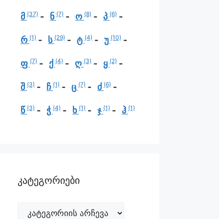
(37)
(7)
(8)
(6)
მ
ნ
ო
პ
(1)
(29)
(4)
(10)
რ
ს
ტ
უ
(7)
(4)
(3)
(2)
ფ
ქ
ღ
ყ
(3)
(1)
(7)
(6)
შ
ჩ
ც
ძ
(3)
(4)
(1)
(1)
(1)
წ
ჭ
ხ
ჯ
ჰ
კატეგორიები