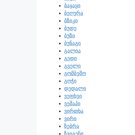
ბაყაყი
ბეღურა
ბზიკი
ბუდე
ბუზი
ბუნაგი
გალია
გედი
გველი
გომბეშო
გოჭი
დედალი
ვეფხვი
ვეშაპი
ვირთხა
ვირი
ზებრა
ზვიგენი