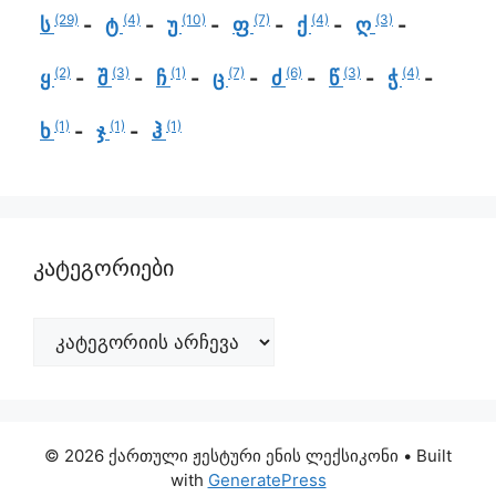
(29)
(4)
(10)
(7)
(4)
(3)
ს
ტ
უ
ფ
ქ
ღ
(2)
(3)
(1)
(7)
(6)
(3)
(4)
ყ
შ
ჩ
ც
ძ
წ
ჭ
(1)
(1)
(1)
ხ
ჯ
ჰ
კატეგორიები
© 2026 ქართული ჟესტური ენის ლექსიკონი
• Built
with
GeneratePress