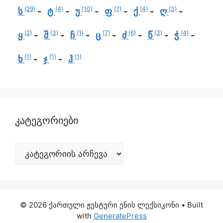
(29)
(4)
(10)
(7)
(4)
(3)
ს
ტ
უ
ფ
ქ
ღ
(2)
(3)
(1)
(7)
(6)
(3)
(4)
ყ
შ
ჩ
ც
ძ
წ
ჭ
(1)
(1)
(1)
ხ
ჯ
ჰ
კატეგორიები
© 2026 ქართული ჟესტური ენის ლექსიკონი
• Built
with
GeneratePress