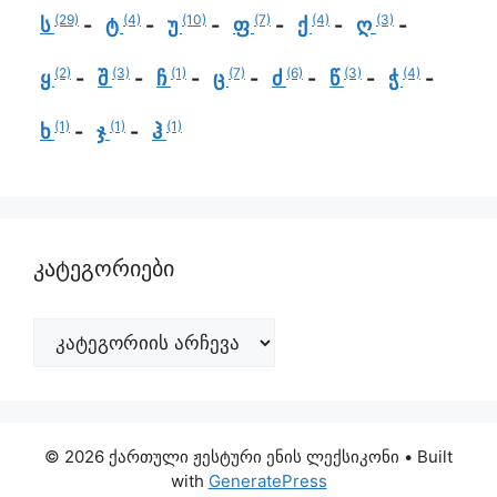
(29)
(4)
(10)
(7)
(4)
(3)
ს
ტ
უ
ფ
ქ
ღ
(2)
(3)
(1)
(7)
(6)
(3)
(4)
ყ
შ
ჩ
ც
ძ
წ
ჭ
(1)
(1)
(1)
ხ
ჯ
ჰ
კატეგორიები
© 2026 ქართული ჟესტური ენის ლექსიკონი
• Built
with
GeneratePress