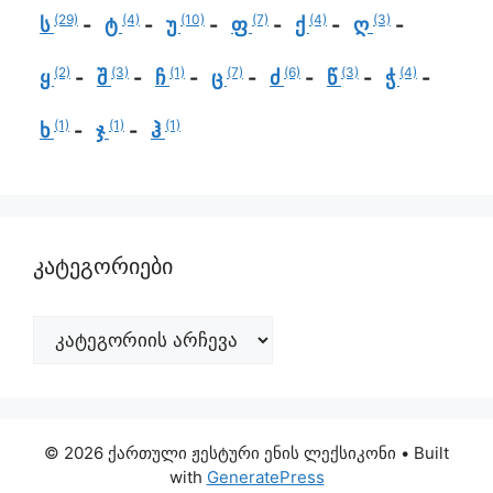
(29)
(4)
(10)
(7)
(4)
(3)
ს
ტ
უ
ფ
ქ
ღ
(2)
(3)
(1)
(7)
(6)
(3)
(4)
ყ
შ
ჩ
ც
ძ
წ
ჭ
(1)
(1)
(1)
ხ
ჯ
ჰ
კატეგორიები
© 2026 ქართული ჟესტური ენის ლექსიკონი
• Built
with
GeneratePress