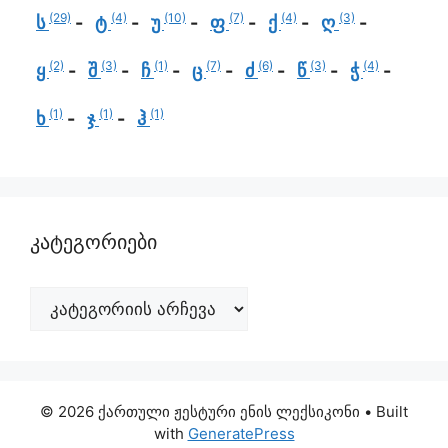
(29)
(4)
(10)
(7)
(4)
(3)
ს
ტ
უ
ფ
ქ
ღ
(2)
(3)
(1)
(7)
(6)
(3)
(4)
ყ
შ
ჩ
ც
ძ
წ
ჭ
(1)
(1)
(1)
ხ
ჯ
ჰ
კატეგორიები
© 2026 ქართული ჟესტური ენის ლექსიკონი
• Built
with
GeneratePress