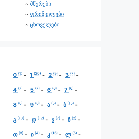
მწერები
ფრინველები
ცხოველები
(1)
(20)
(9)
(7)
0
1
2
3
(7)
(7)
(6)
(6)
4
5
6
7
(6)
(6)
(5)
(15)
8
9
ა
ბ
(13)
(12)
(7)
(2)
გ
დ
ვ
ზ
(8)
(4)
(16)
(5)
თ
ი
კ
ლ