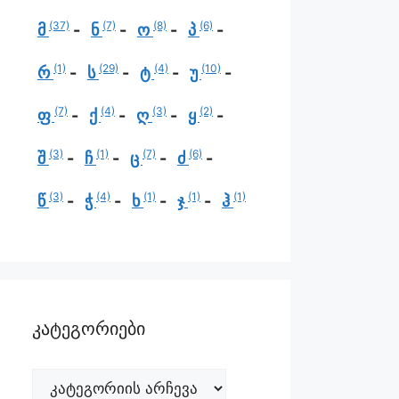
(37)
(7)
(8)
(6)
მ
ნ
ო
პ
(1)
(29)
(4)
(10)
რ
ს
ტ
უ
(7)
(4)
(3)
(2)
ფ
ქ
ღ
ყ
(3)
(1)
(7)
(6)
შ
ჩ
ც
ძ
(3)
(4)
(1)
(1)
(1)
წ
ჭ
ხ
ჯ
ჰ
კატეგორიები