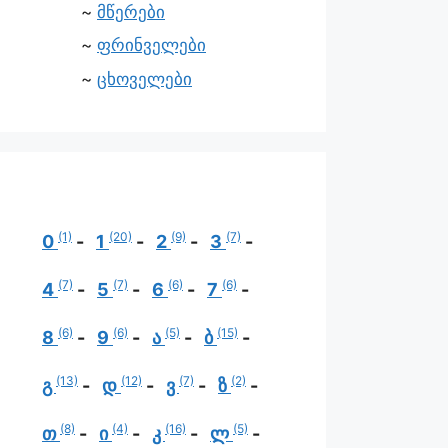
მწერები
ფრინველები
ცხოველები
(1)
(20)
(9)
(7)
0
1
2
3
(7)
(7)
(6)
(6)
4
5
6
7
(6)
(6)
(5)
(15)
8
9
ა
ბ
(13)
(12)
(7)
(2)
გ
დ
ვ
ზ
(8)
(4)
(16)
(5)
თ
ი
კ
ლ