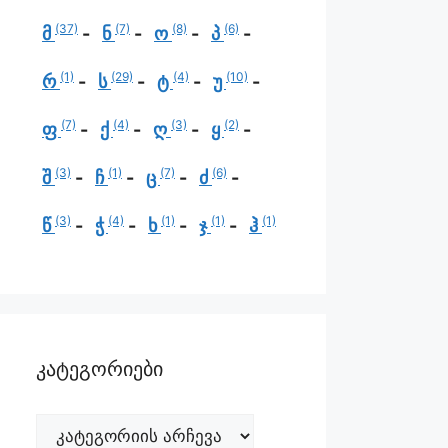
(37)
(7)
(8)
(6)
მ
ნ
ო
პ
(1)
(29)
(4)
(10)
რ
ს
ტ
უ
(7)
(4)
(3)
(2)
ფ
ქ
ღ
ყ
(3)
(1)
(7)
(6)
შ
ჩ
ც
ძ
(3)
(4)
(1)
(1)
(1)
წ
ჭ
ხ
ჯ
ჰ
კატეგორიები