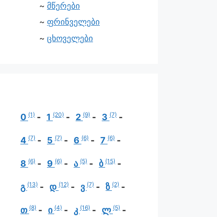
მწერები
ფრინველები
ცხოველები
(1)
(20)
(9)
(7)
0
1
2
3
(7)
(7)
(6)
(6)
4
5
6
7
(6)
(6)
(5)
(15)
8
9
ა
ბ
(13)
(12)
(7)
(2)
გ
დ
ვ
ზ
(8)
(4)
(16)
(5)
თ
ი
კ
ლ