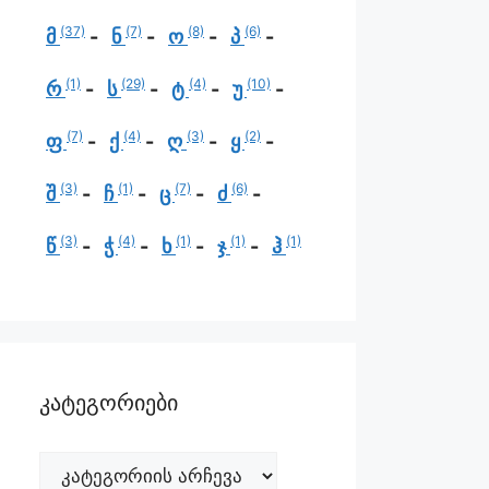
(37)
(7)
(8)
(6)
მ
ნ
ო
პ
(1)
(29)
(4)
(10)
რ
ს
ტ
უ
(7)
(4)
(3)
(2)
ფ
ქ
ღ
ყ
(3)
(1)
(7)
(6)
შ
ჩ
ც
ძ
(3)
(4)
(1)
(1)
(1)
წ
ჭ
ხ
ჯ
ჰ
კატეგორიები