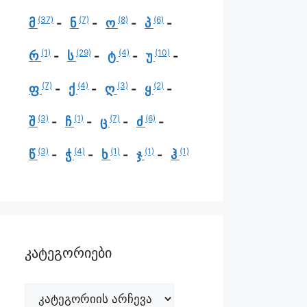
(37)
(7)
(8)
(6)
მ
ნ
ო
პ
(1)
(29)
(4)
(10)
რ
ს
ტ
უ
(7)
(4)
(3)
(2)
ფ
ქ
ღ
ყ
(3)
(1)
(7)
(6)
შ
ჩ
ც
ძ
(3)
(4)
(1)
(1)
(1)
წ
ჭ
ხ
ჯ
ჰ
კატეგორიები