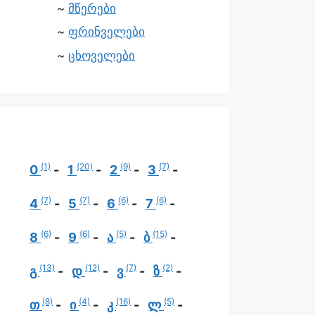
მწერები
ფრინველები
ცხოველები
(1)
(20)
(9)
(7)
0
1
2
3
(7)
(7)
(6)
(6)
4
5
6
7
(6)
(6)
(5)
(15)
8
9
ა
ბ
(13)
(12)
(7)
(2)
გ
დ
ვ
ზ
(8)
(4)
(16)
(5)
თ
ი
კ
ლ