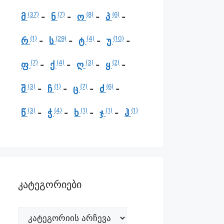
(37)
(7)
(8)
(6)
მ
ნ
ო
პ
(1)
(29)
(4)
(10)
რ
ს
ტ
უ
(7)
(4)
(3)
(2)
ფ
ქ
ღ
ყ
(3)
(1)
(7)
(6)
შ
ჩ
ც
ძ
(3)
(4)
(1)
(1)
(1)
წ
ჭ
ხ
ჯ
ჰ
კატეგორიები