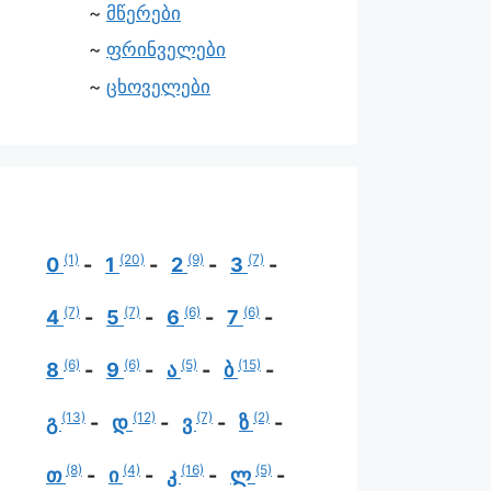
მწერები
ფრინველები
ცხოველები
(1)
(20)
(9)
(7)
0
1
2
3
(7)
(7)
(6)
(6)
4
5
6
7
(6)
(6)
(5)
(15)
8
9
ა
ბ
(13)
(12)
(7)
(2)
გ
დ
ვ
ზ
(8)
(4)
(16)
(5)
თ
ი
კ
ლ