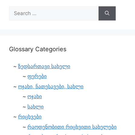
Glossary Categories
ზედსართავი სახელი
ფერები
ოჯახი, ნათესავები, სახლი
ოჯახი
სახლი
რიცხვები
რაოდენობითი რიცხვითი სახელები