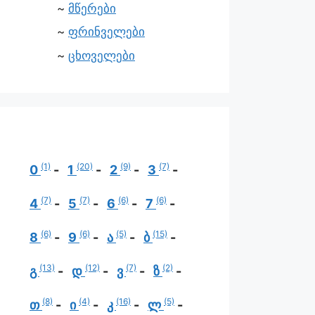
მწერები
ფრინველები
ცხოველები
(1)
(20)
(9)
(7)
0
1
2
3
(7)
(7)
(6)
(6)
4
5
6
7
(6)
(6)
(5)
(15)
8
9
ა
ბ
(13)
(12)
(7)
(2)
გ
დ
ვ
ზ
(8)
(4)
(16)
(5)
თ
ი
კ
ლ