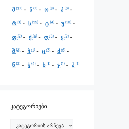
(37)
(7)
(8)
(6)
მ
ნ
ო
პ
(1)
(29)
(4)
(10)
რ
ს
ტ
უ
(7)
(4)
(3)
(2)
ფ
ქ
ღ
ყ
(3)
(1)
(7)
(6)
შ
ჩ
ც
ძ
(3)
(4)
(1)
(1)
(1)
წ
ჭ
ხ
ჯ
ჰ
კატეგორიები