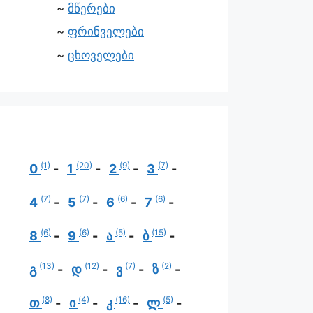
მწერები
ფრინველები
ცხოველები
(1)
(20)
(9)
(7)
0
1
2
3
(7)
(7)
(6)
(6)
4
5
6
7
(6)
(6)
(5)
(15)
8
9
ა
ბ
(13)
(12)
(7)
(2)
გ
დ
ვ
ზ
(8)
(4)
(16)
(5)
თ
ი
კ
ლ