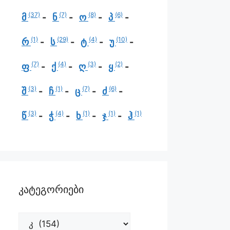
(37)
(7)
(8)
(6)
მ
ნ
ო
პ
(1)
(29)
(4)
(10)
რ
ს
ტ
უ
(7)
(4)
(3)
(2)
ფ
ქ
ღ
ყ
(3)
(1)
(7)
(6)
შ
ჩ
ც
ძ
(3)
(4)
(1)
(1)
(1)
წ
ჭ
ხ
ჯ
ჰ
კატეგორიები