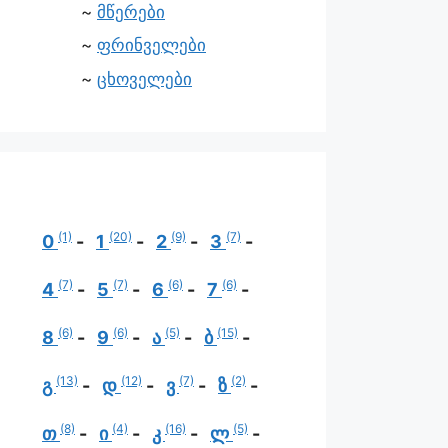
მწერები
ფრინველები
ცხოველები
(1)
(20)
(9)
(7)
0
1
2
3
(7)
(7)
(6)
(6)
4
5
6
7
(6)
(6)
(5)
(15)
8
9
ა
ბ
(13)
(12)
(7)
(2)
გ
დ
ვ
ზ
(8)
(4)
(16)
(5)
თ
ი
კ
ლ