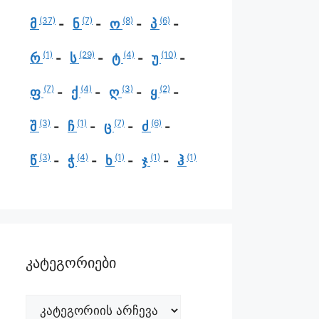
(37)
(7)
(8)
(6)
მ
ნ
ო
პ
(1)
(29)
(4)
(10)
რ
ს
ტ
უ
(7)
(4)
(3)
(2)
ფ
ქ
ღ
ყ
(3)
(1)
(7)
(6)
შ
ჩ
ც
ძ
(3)
(4)
(1)
(1)
(1)
წ
ჭ
ხ
ჯ
ჰ
კატეგორიები