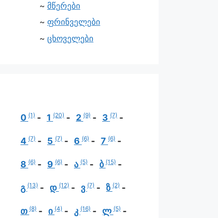
მწერები
ფრინველები
ცხოველები
(1)
(20)
(9)
(7)
0
1
2
3
(7)
(7)
(6)
(6)
4
5
6
7
(6)
(6)
(5)
(15)
8
9
ა
ბ
(13)
(12)
(7)
(2)
გ
დ
ვ
ზ
(8)
(4)
(16)
(5)
თ
ი
კ
ლ