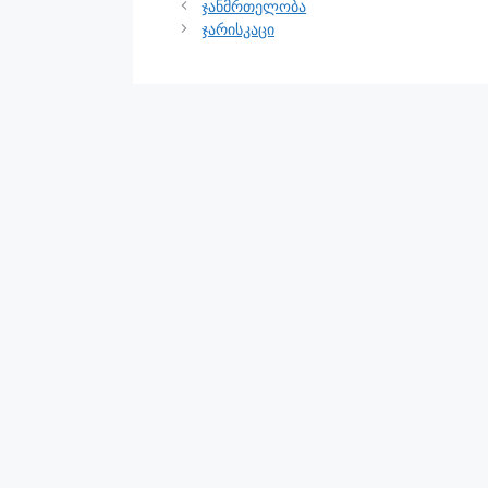
ჯანმრთელობა
ჯარისკაცი