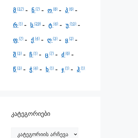
(37)
(7)
(8)
(6)
მ
ნ
ო
პ
(1)
(29)
(4)
(10)
რ
ს
ტ
უ
(7)
(4)
(3)
(2)
ფ
ქ
ღ
ყ
(3)
(1)
(7)
(6)
შ
ჩ
ც
ძ
(3)
(4)
(1)
(1)
(1)
წ
ჭ
ხ
ჯ
ჰ
კატეგორიები