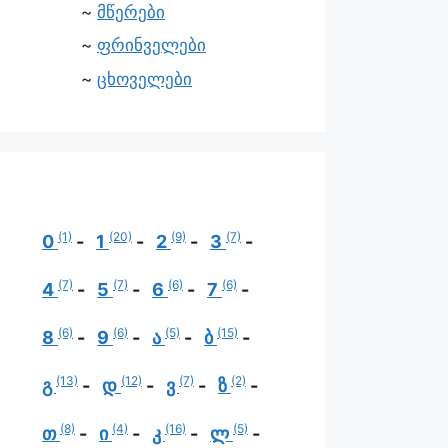
მწერები
ფრინველები
ცხოველები
(1)
(20)
(9)
(7)
0
1
2
3
(7)
(7)
(6)
(6)
4
5
6
7
(6)
(6)
(5)
(15)
8
9
ა
ბ
(13)
(12)
(7)
(2)
გ
დ
ვ
ზ
(8)
(4)
(16)
(5)
თ
ი
კ
ლ