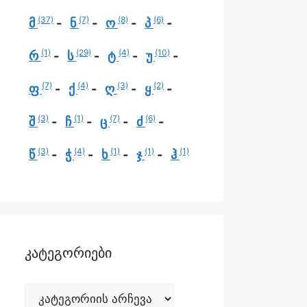
(37)
(7)
(8)
(6)
მ
ნ
ო
პ
(1)
(29)
(4)
(10)
რ
ს
ტ
უ
(7)
(4)
(3)
(2)
ფ
ქ
ღ
ყ
(3)
(1)
(7)
(6)
შ
ჩ
ც
ძ
(3)
(4)
(1)
(1)
(1)
წ
ჭ
ხ
ჯ
ჰ
კატეგორიები