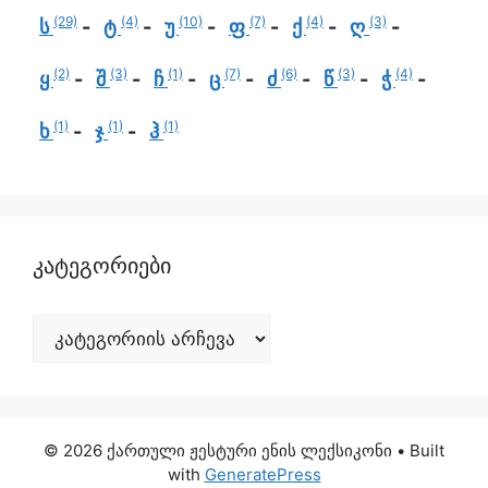
(29)
(4)
(10)
(7)
(4)
(3)
ს
ტ
უ
ფ
ქ
ღ
(2)
(3)
(1)
(7)
(6)
(3)
(4)
ყ
შ
ჩ
ც
ძ
წ
ჭ
(1)
(1)
(1)
ხ
ჯ
ჰ
კატეგორიები
© 2026 ქართული ჟესტური ენის ლექსიკონი
• Built
with
GeneratePress