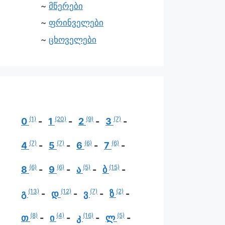
მწერები
ფრინველები
ცხოველები
(1)
(20)
(9)
(7)
0
1
2
3
(7)
(7)
(6)
(6)
4
5
6
7
(6)
(6)
(5)
(15)
8
9
ა
ბ
(13)
(12)
(7)
(2)
გ
დ
ვ
ზ
(8)
(4)
(16)
(5)
თ
ი
კ
ლ