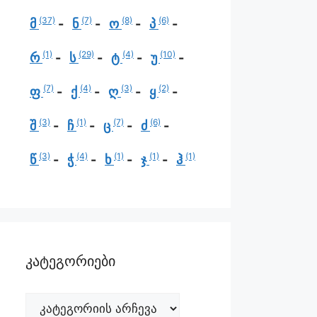
(37)
(7)
(8)
(6)
მ
ნ
ო
პ
(1)
(29)
(4)
(10)
რ
ს
ტ
უ
(7)
(4)
(3)
(2)
ფ
ქ
ღ
ყ
(3)
(1)
(7)
(6)
შ
ჩ
ც
ძ
(3)
(4)
(1)
(1)
(1)
წ
ჭ
ხ
ჯ
ჰ
კატეგორიები