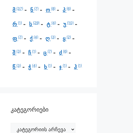
(37)
(7)
(8)
(6)
მ
ნ
ო
პ
(1)
(29)
(4)
(10)
რ
ს
ტ
უ
(7)
(4)
(3)
(2)
ფ
ქ
ღ
ყ
(3)
(1)
(7)
(6)
შ
ჩ
ც
ძ
(3)
(4)
(1)
(1)
(1)
წ
ჭ
ხ
ჯ
ჰ
კატეგორიები