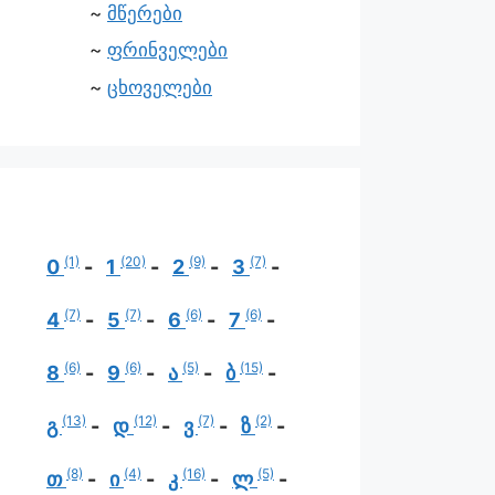
მწერები
ფრინველები
ცხოველები
(1)
(20)
(9)
(7)
0
1
2
3
(7)
(7)
(6)
(6)
4
5
6
7
(6)
(6)
(5)
(15)
8
9
ა
ბ
(13)
(12)
(7)
(2)
გ
დ
ვ
ზ
(8)
(4)
(16)
(5)
თ
ი
კ
ლ