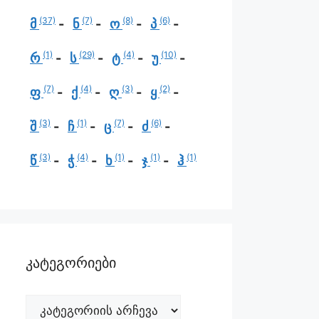
(37)
(7)
(8)
(6)
მ
ნ
ო
პ
(1)
(29)
(4)
(10)
რ
ს
ტ
უ
(7)
(4)
(3)
(2)
ფ
ქ
ღ
ყ
(3)
(1)
(7)
(6)
შ
ჩ
ც
ძ
(3)
(4)
(1)
(1)
(1)
წ
ჭ
ხ
ჯ
ჰ
კატეგორიები