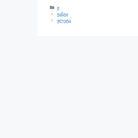
ჟ
ჟანგი
ჟლეტა