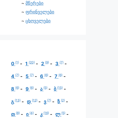
მწერები
ფრინველები
ცხოველები
(1)
(20)
(9)
(7)
0
1
2
3
(7)
(7)
(6)
(6)
4
5
6
7
(6)
(6)
(5)
(15)
8
9
ა
ბ
(13)
(12)
(7)
(2)
გ
დ
ვ
ზ
(8)
(4)
(16)
(5)
თ
ი
კ
ლ