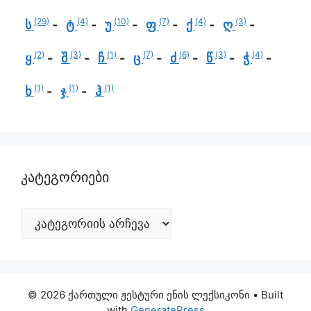
(29)
(4)
(10)
(7)
(4)
(3)
ს
ტ
უ
ფ
ქ
ღ
(2)
(3)
(1)
(7)
(6)
(3)
(4)
ყ
შ
ჩ
ც
ძ
წ
ჭ
(1)
(1)
(1)
ხ
ჯ
ჰ
კატეგორიები
© 2026 ქართული ჟესტური ენის ლექსიკონი
• Built
with
GeneratePress