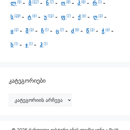
(5)
(37)
(7)
(8)
(6)
(1)
ლ
მ
ნ
ო
პ
რ
(29)
(4)
(10)
(7)
(4)
(3)
ს
ტ
უ
ფ
ქ
ღ
(2)
(3)
(1)
(7)
(6)
(3)
(4)
ყ
შ
ჩ
ც
ძ
წ
ჭ
(1)
(1)
(1)
ხ
ჯ
ჰ
კატეგორიები
© 2026 ქართული ჟესტური ენის ლექსიკონი
• Built