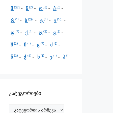
(37)
(7)
(8)
(6)
მ
ნ
ო
პ
(1)
(29)
(4)
(10)
რ
ს
ტ
უ
(7)
(4)
(3)
(2)
ფ
ქ
ღ
ყ
(3)
(1)
(7)
(6)
შ
ჩ
ც
ძ
(3)
(4)
(1)
(1)
(1)
წ
ჭ
ხ
ჯ
ჰ
კატეგორიები