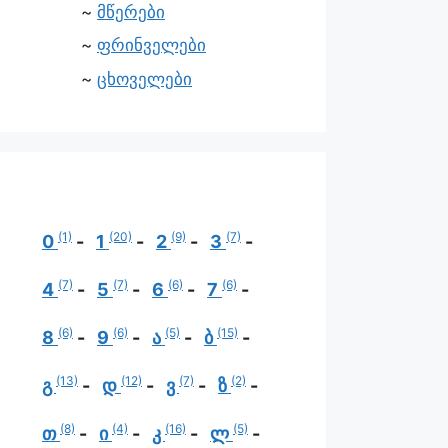
მწერები
ფრინველები
ცხოველები
(1)
(20)
(9)
(7)
0
1
2
3
(7)
(7)
(6)
(6)
4
5
6
7
(6)
(6)
(5)
(15)
8
9
ა
ბ
(13)
(12)
(7)
(2)
გ
დ
ვ
ზ
(8)
(4)
(16)
(5)
თ
ი
კ
ლ