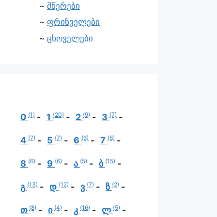
მწერები
ფრინველები
ცხოველები
(1)
(20)
(9)
(7)
0
1
2
3
(7)
(7)
(6)
(6)
4
5
6
7
(6)
(6)
(5)
(15)
8
9
ა
ბ
(13)
(12)
(7)
(2)
გ
დ
ვ
ზ
(8)
(4)
(16)
(5)
თ
ი
კ
ლ