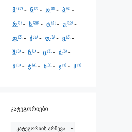
(37)
(7)
(8)
(6)
მ
ნ
ო
პ
(1)
(29)
(4)
(10)
რ
ს
ტ
უ
(7)
(4)
(3)
(2)
ფ
ქ
ღ
ყ
(3)
(1)
(7)
(6)
შ
ჩ
ც
ძ
(3)
(4)
(1)
(1)
(1)
წ
ჭ
ხ
ჯ
ჰ
კატეგორიები