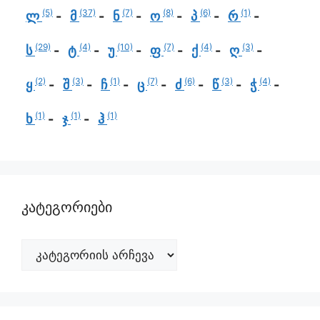
(5)
(37)
(7)
(8)
(6)
(1)
ლ
მ
ნ
ო
პ
რ
(29)
(4)
(10)
(7)
(4)
(3)
ს
ტ
უ
ფ
ქ
ღ
(2)
(3)
(1)
(7)
(6)
(3)
(4)
ყ
შ
ჩ
ც
ძ
წ
ჭ
(1)
(1)
(1)
ხ
ჯ
ჰ
კატეგორიები