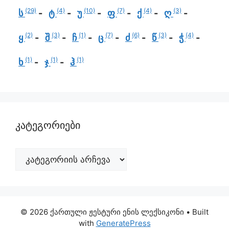
(29)
(4)
(10)
(7)
(4)
(3)
ს
ტ
უ
ფ
ქ
ღ
(2)
(3)
(1)
(7)
(6)
(3)
(4)
ყ
შ
ჩ
ც
ძ
წ
ჭ
(1)
(1)
(1)
ხ
ჯ
ჰ
კატეგორიები
© 2026 ქართული ჟესტური ენის ლექსიკონი
• Built
with
GeneratePress