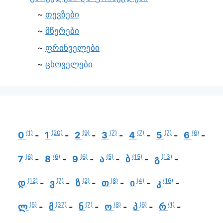
თევზები
მწერები
ფრინველები
ცხოველები
(1)
(20)
(9)
(7)
(7)
(7)
(6)
0
1
2
3
4
5
6
(6)
(6)
(6)
(5)
(15)
(13)
7
8
9
ა
ბ
გ
(12)
(7)
(2)
(8)
(4)
(16)
დ
ვ
ზ
თ
ი
კ
(5)
(37)
(7)
(8)
(6)
(1)
ლ
მ
ნ
ო
პ
რ