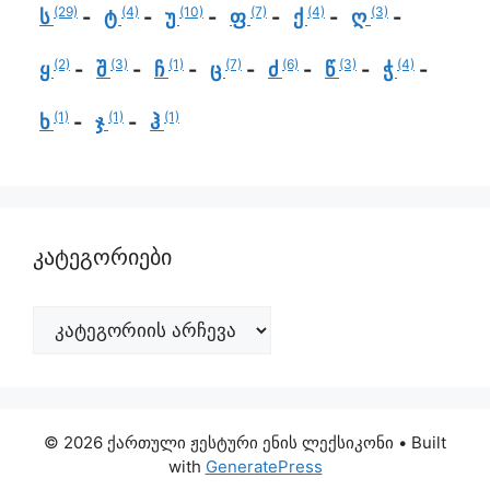
(29)
(4)
(10)
(7)
(4)
(3)
ს
ტ
უ
ფ
ქ
ღ
(2)
(3)
(1)
(7)
(6)
(3)
(4)
ყ
შ
ჩ
ც
ძ
წ
ჭ
(1)
(1)
(1)
ხ
ჯ
ჰ
კატეგორიები
© 2026 ქართული ჟესტური ენის ლექსიკონი
• Built
with
GeneratePress