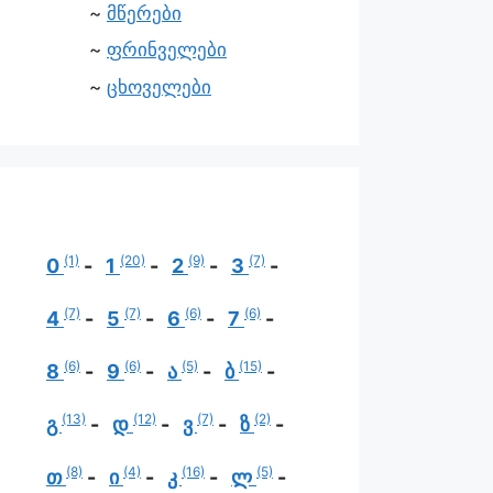
მწერები
ფრინველები
ცხოველები
(1)
(20)
(9)
(7)
0
1
2
3
(7)
(7)
(6)
(6)
4
5
6
7
(6)
(6)
(5)
(15)
8
9
ა
ბ
(13)
(12)
(7)
(2)
გ
დ
ვ
ზ
(8)
(4)
(16)
(5)
თ
ი
კ
ლ