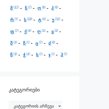
(37)
(7)
(8)
(6)
მ
ნ
ო
პ
(1)
(29)
(4)
(10)
რ
ს
ტ
უ
(7)
(4)
(3)
(2)
ფ
ქ
ღ
ყ
(3)
(1)
(7)
(6)
შ
ჩ
ც
ძ
(3)
(4)
(1)
(1)
(1)
წ
ჭ
ხ
ჯ
ჰ
კატეგორიები