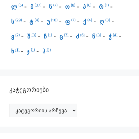
(5)
(37)
(7)
(8)
(6)
(1)
ლ
მ
ნ
ო
პ
რ
(29)
(4)
(10)
(7)
(4)
(3)
ს
ტ
უ
ფ
ქ
ღ
(2)
(3)
(1)
(7)
(6)
(3)
(4)
ყ
შ
ჩ
ც
ძ
წ
ჭ
(1)
(1)
(1)
ხ
ჯ
ჰ
კატეგორიები