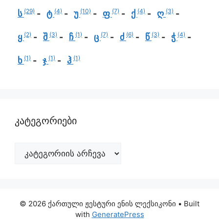
(29)
(4)
(10)
(7)
(4)
(3)
ს
ტ
უ
ფ
ქ
ღ
(2)
(3)
(1)
(7)
(6)
(3)
(4)
ყ
შ
ჩ
ც
ძ
წ
ჭ
(1)
(1)
(1)
ხ
ჯ
ჰ
კატეგორიები
© 2026 ქართული ჟესტური ენის ლექსიკონი
• Built
with
GeneratePress