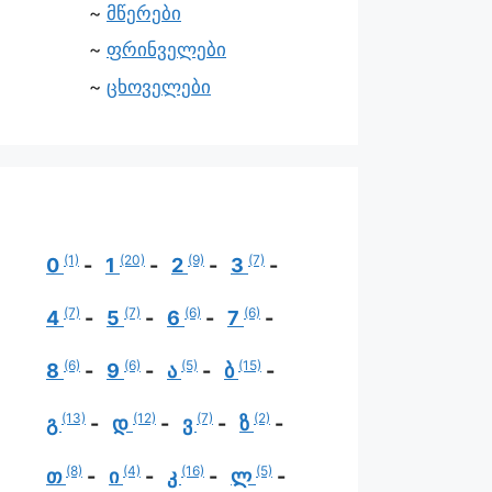
მწერები
ფრინველები
ცხოველები
(1)
(20)
(9)
(7)
0
1
2
3
(7)
(7)
(6)
(6)
4
5
6
7
(6)
(6)
(5)
(15)
8
9
ა
ბ
(13)
(12)
(7)
(2)
გ
დ
ვ
ზ
(8)
(4)
(16)
(5)
თ
ი
კ
ლ