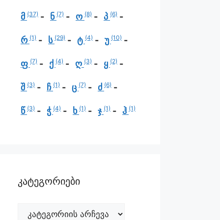
(37)
(7)
(8)
(6)
მ
ნ
ო
პ
(1)
(29)
(4)
(10)
რ
ს
ტ
უ
(7)
(4)
(3)
(2)
ფ
ქ
ღ
ყ
(3)
(1)
(7)
(6)
შ
ჩ
ც
ძ
(3)
(4)
(1)
(1)
(1)
წ
ჭ
ხ
ჯ
ჰ
კატეგორიები