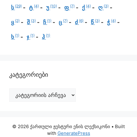
(29)
(4)
(10)
(7)
(4)
(3)
ს
ტ
უ
ფ
ქ
ღ
(2)
(3)
(1)
(7)
(6)
(3)
(4)
ყ
შ
ჩ
ც
ძ
წ
ჭ
(1)
(1)
(1)
ხ
ჯ
ჰ
კატეგორიები
© 2026 ქართული ჟესტური ენის ლექსიკონი
• Built
with
GeneratePress