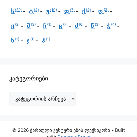
(29)
(4)
(10)
(7)
(4)
(3)
ს
ტ
უ
ფ
ქ
ღ
(2)
(3)
(1)
(7)
(6)
(3)
(4)
ყ
შ
ჩ
ც
ძ
წ
ჭ
(1)
(1)
(1)
ხ
ჯ
ჰ
კატეგორიები
© 2026 ქართული ჟესტური ენის ლექსიკონი
• Built
with
GeneratePress