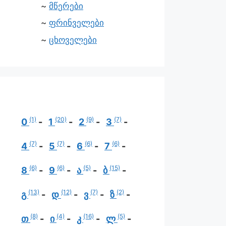
მწერები
ფრინველები
ცხოველები
(1)
(20)
(9)
(7)
0
1
2
3
(7)
(7)
(6)
(6)
4
5
6
7
(6)
(6)
(5)
(15)
8
9
ა
ბ
(13)
(12)
(7)
(2)
გ
დ
ვ
ზ
(8)
(4)
(16)
(5)
თ
ი
კ
ლ