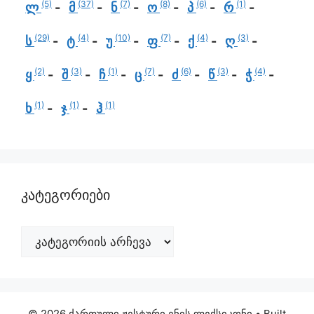
(5)
(37)
(7)
(8)
(6)
(1)
ლ
მ
ნ
ო
პ
რ
(29)
(4)
(10)
(7)
(4)
(3)
ს
ტ
უ
ფ
ქ
ღ
(2)
(3)
(1)
(7)
(6)
(3)
(4)
ყ
შ
ჩ
ც
ძ
წ
ჭ
(1)
(1)
(1)
ხ
ჯ
ჰ
კატეგორიები
© 2026 ქართული ჟესტური ენის ლექსიკონი
• Built