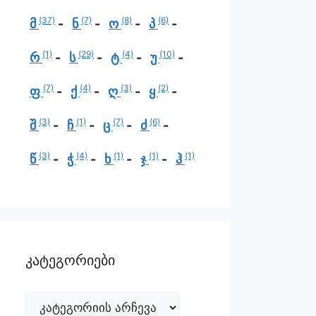
(37)
(7)
(8)
(6)
მ
ნ
ო
პ
(1)
(29)
(4)
(10)
რ
ს
ტ
უ
(7)
(4)
(3)
(2)
ფ
ქ
ღ
ყ
(3)
(1)
(7)
(6)
შ
ჩ
ც
ძ
(3)
(4)
(1)
(1)
(1)
წ
ჭ
ხ
ჯ
ჰ
კატეგორიები