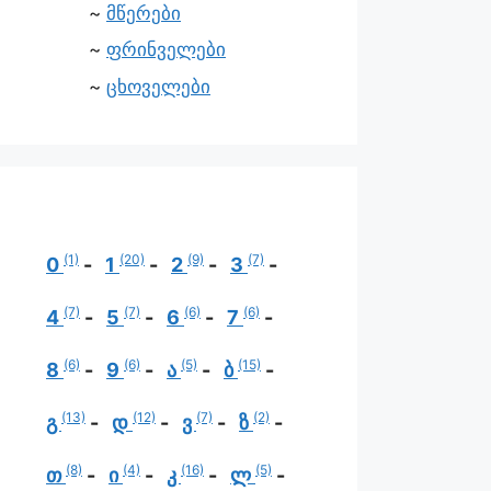
მწერები
ფრინველები
ცხოველები
(1)
(20)
(9)
(7)
0
1
2
3
(7)
(7)
(6)
(6)
4
5
6
7
(6)
(6)
(5)
(15)
8
9
ა
ბ
(13)
(12)
(7)
(2)
გ
დ
ვ
ზ
(8)
(4)
(16)
(5)
თ
ი
კ
ლ