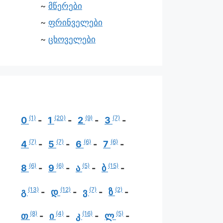
მწერები
ფრინველები
ცხოველები
(1)
(20)
(9)
(7)
0
1
2
3
(7)
(7)
(6)
(6)
4
5
6
7
(6)
(6)
(5)
(15)
8
9
ა
ბ
(13)
(12)
(7)
(2)
გ
დ
ვ
ზ
(8)
(4)
(16)
(5)
თ
ი
კ
ლ