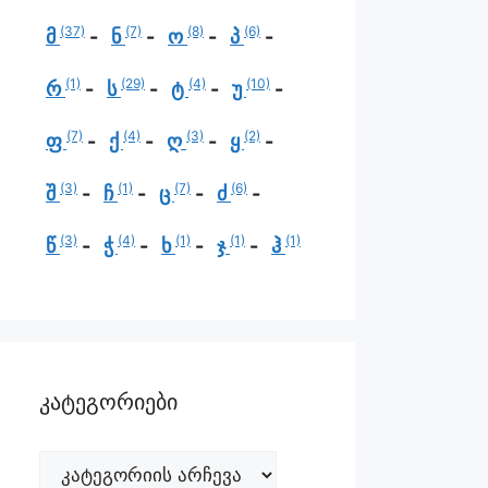
(37)
(7)
(8)
(6)
მ
ნ
ო
პ
(1)
(29)
(4)
(10)
რ
ს
ტ
უ
(7)
(4)
(3)
(2)
ფ
ქ
ღ
ყ
(3)
(1)
(7)
(6)
შ
ჩ
ც
ძ
(3)
(4)
(1)
(1)
(1)
წ
ჭ
ხ
ჯ
ჰ
კატეგორიები