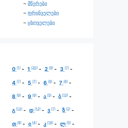
მწერები
ფრინველები
ცხოველები
(1)
(20)
(9)
(7)
0
1
2
3
(7)
(7)
(6)
(6)
4
5
6
7
(6)
(6)
(5)
(15)
8
9
ა
ბ
(13)
(12)
(7)
(2)
გ
დ
ვ
ზ
(8)
(4)
(16)
(5)
თ
ი
კ
ლ