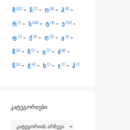
(37)
(7)
(8)
(6)
მ
ნ
ო
პ
(1)
(29)
(4)
(10)
რ
ს
ტ
უ
(7)
(4)
(3)
(2)
ფ
ქ
ღ
ყ
(3)
(1)
(7)
(6)
შ
ჩ
ც
ძ
(3)
(4)
(1)
(1)
(1)
წ
ჭ
ხ
ჯ
ჰ
კატეგორიები