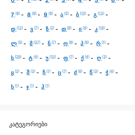
0
1
2
3
4
5
6
(6)
(6)
(6)
(5)
(15)
(13)
7
8
9
ა
ბ
გ
(12)
(7)
(2)
(8)
(4)
(16)
დ
ვ
ზ
თ
ი
კ
(5)
(37)
(7)
(8)
(6)
(1)
ლ
მ
ნ
ო
პ
რ
(29)
(4)
(10)
(7)
(4)
(3)
ს
ტ
უ
ფ
ქ
ღ
(2)
(3)
(1)
(7)
(6)
(3)
(4)
ყ
შ
ჩ
ც
ძ
წ
ჭ
(1)
(1)
(1)
ხ
ჯ
ჰ
კატეგორიები