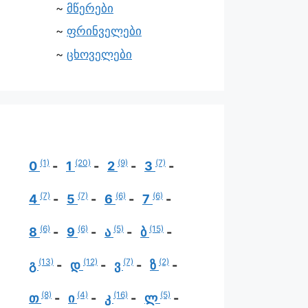
მწერები
ფრინველები
ცხოველები
(1)
(20)
(9)
(7)
0
1
2
3
(7)
(7)
(6)
(6)
4
5
6
7
(6)
(6)
(5)
(15)
8
9
ა
ბ
(13)
(12)
(7)
(2)
გ
დ
ვ
ზ
(8)
(4)
(16)
(5)
თ
ი
კ
ლ