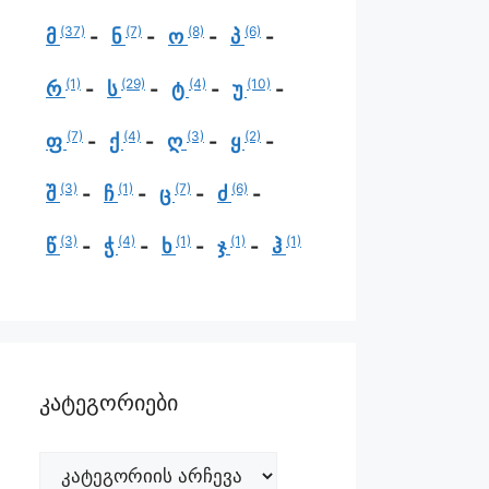
(37)
(7)
(8)
(6)
მ
ნ
ო
პ
(1)
(29)
(4)
(10)
რ
ს
ტ
უ
(7)
(4)
(3)
(2)
ფ
ქ
ღ
ყ
(3)
(1)
(7)
(6)
შ
ჩ
ც
ძ
(3)
(4)
(1)
(1)
(1)
წ
ჭ
ხ
ჯ
ჰ
კატეგორიები