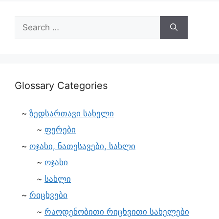
Glossary Categories
ზედსართავი სახელი
ფერები
ოჯახი, ნათესავები, სახლი
ოჯახი
სახლი
რიცხვები
რაოდენობითი რიცხვითი სახელები