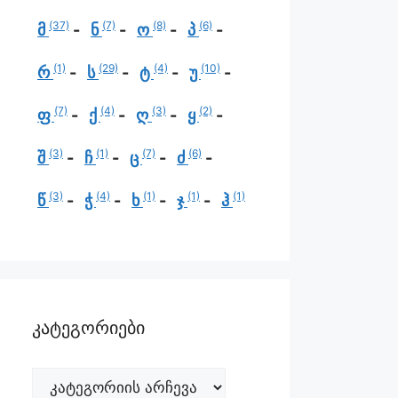
(37)
(7)
(8)
(6)
მ
ნ
ო
პ
(1)
(29)
(4)
(10)
რ
ს
ტ
უ
(7)
(4)
(3)
(2)
ფ
ქ
ღ
ყ
(3)
(1)
(7)
(6)
შ
ჩ
ც
ძ
(3)
(4)
(1)
(1)
(1)
წ
ჭ
ხ
ჯ
ჰ
კატეგორიები