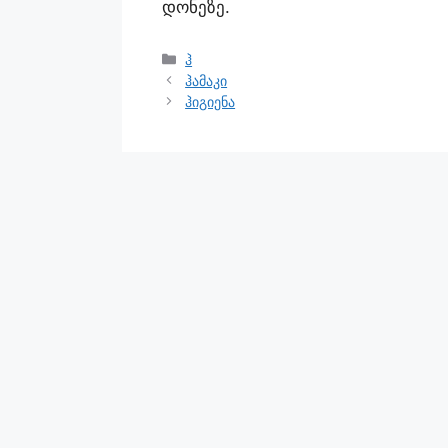
დონეზე.
ჰ
ჰამაკი
ჰიგიენა