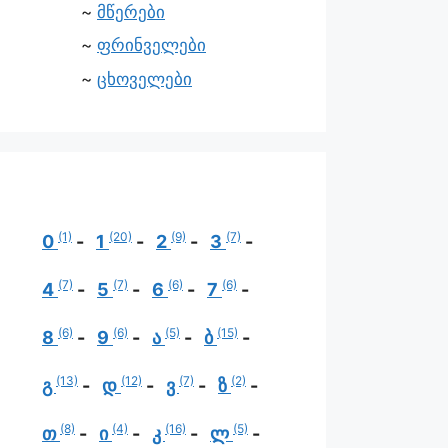
მწერები
ფრინველები
ცხოველები
(1)
(20)
(9)
(7)
0
1
2
3
(7)
(7)
(6)
(6)
4
5
6
7
(6)
(6)
(5)
(15)
8
9
ა
ბ
(13)
(12)
(7)
(2)
გ
დ
ვ
ზ
(8)
(4)
(16)
(5)
თ
ი
კ
ლ