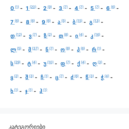
(1)
(20)
(9)
(7)
(7)
(7)
(6)
0
1
2
3
4
5
6
(6)
(6)
(6)
(5)
(15)
(13)
7
8
9
ა
ბ
გ
(12)
(7)
(2)
(8)
(4)
(16)
დ
ვ
ზ
თ
ი
კ
(5)
(37)
(7)
(8)
(6)
(1)
ლ
მ
ნ
ო
პ
რ
(29)
(4)
(10)
(7)
(4)
(3)
ს
ტ
უ
ფ
ქ
ღ
(2)
(3)
(1)
(7)
(6)
(3)
(4)
ყ
შ
ჩ
ც
ძ
წ
ჭ
(1)
(1)
(1)
ხ
ჯ
ჰ
კატეგორიები