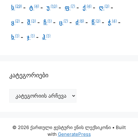
(29)
(4)
(10)
(7)
(4)
(3)
ს
ტ
უ
ფ
ქ
ღ
(2)
(3)
(1)
(7)
(6)
(3)
(4)
ყ
შ
ჩ
ც
ძ
წ
ჭ
(1)
(1)
(1)
ხ
ჯ
ჰ
კატეგორიები
© 2026 ქართული ჟესტური ენის ლექსიკონი
• Built
with
GeneratePress