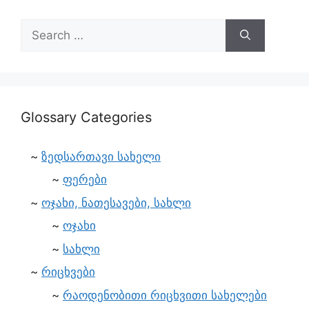
Glossary Categories
ზედსართავი სახელი
ფერები
ოჯახი, ნათესავები, სახლი
ოჯახი
სახლი
რიცხვები
რაოდენობითი რიცხვითი სახელები