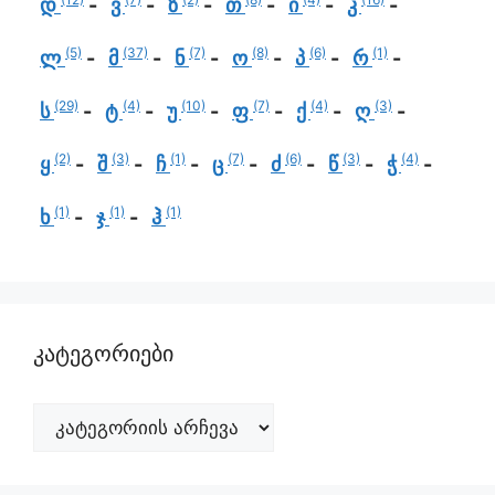
დ
ვ
ზ
თ
ი
კ
(5)
(37)
(7)
(8)
(6)
(1)
ლ
მ
ნ
ო
პ
რ
(29)
(4)
(10)
(7)
(4)
(3)
ს
ტ
უ
ფ
ქ
ღ
(2)
(3)
(1)
(7)
(6)
(3)
(4)
ყ
შ
ჩ
ც
ძ
წ
ჭ
(1)
(1)
(1)
ხ
ჯ
ჰ
კატეგორიები