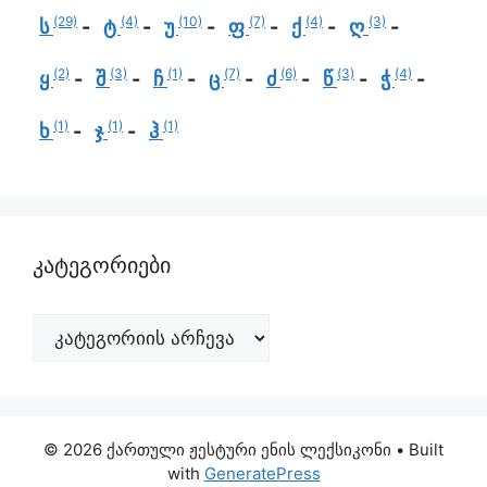
(29)
(4)
(10)
(7)
(4)
(3)
ს
ტ
უ
ფ
ქ
ღ
(2)
(3)
(1)
(7)
(6)
(3)
(4)
ყ
შ
ჩ
ც
ძ
წ
ჭ
(1)
(1)
(1)
ხ
ჯ
ჰ
კატეგორიები
© 2026 ქართული ჟესტური ენის ლექსიკონი
• Built
with
GeneratePress