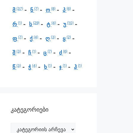
(37)
(7)
(8)
(6)
მ
ნ
ო
პ
(1)
(29)
(4)
(10)
რ
ს
ტ
უ
(7)
(4)
(3)
(2)
ფ
ქ
ღ
ყ
(3)
(1)
(7)
(6)
შ
ჩ
ც
ძ
(3)
(4)
(1)
(1)
(1)
წ
ჭ
ხ
ჯ
ჰ
კატეგორიები