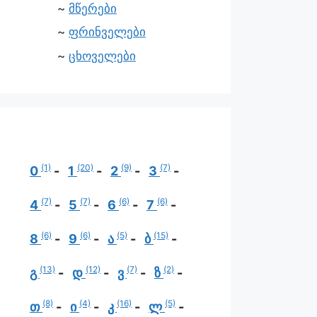
მწერები
ფრინველები
ცხოველები
(1)
(20)
(9)
(7)
0
1
2
3
(7)
(7)
(6)
(6)
4
5
6
7
(6)
(6)
(5)
(15)
8
9
ა
ბ
(13)
(12)
(7)
(2)
გ
დ
ვ
ზ
(8)
(4)
(16)
(5)
თ
ი
კ
ლ