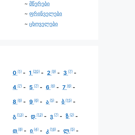
მწერები
ფრინველები
ცხოველები
(1)
(20)
(9)
(7)
0
1
2
3
(7)
(7)
(6)
(6)
4
5
6
7
(6)
(6)
(5)
(15)
8
9
ა
ბ
(13)
(12)
(7)
(2)
გ
დ
ვ
ზ
(8)
(4)
(16)
(5)
თ
ი
კ
ლ