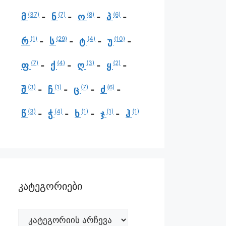
(37)
(7)
(8)
(6)
მ
ნ
ო
პ
(1)
(29)
(4)
(10)
რ
ს
ტ
უ
(7)
(4)
(3)
(2)
ფ
ქ
ღ
ყ
(3)
(1)
(7)
(6)
შ
ჩ
ც
ძ
(3)
(4)
(1)
(1)
(1)
წ
ჭ
ხ
ჯ
ჰ
კატეგორიები