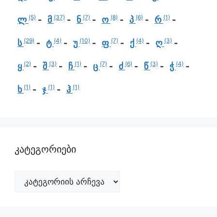
(5)
(37)
(7)
(8)
(6)
(1)
ლ
მ
ნ
ო
პ
რ
(29)
(4)
(10)
(7)
(4)
(3)
ს
ტ
უ
ფ
ქ
ღ
(2)
(3)
(1)
(7)
(6)
(3)
(4)
ყ
შ
ჩ
ც
ძ
წ
ჭ
(1)
(1)
(1)
ხ
ჯ
ჰ
კატეგორიები