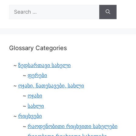
Glossary Categories
ზედსართავი სახელი
ფერები
ოჯახი, ნათესავები, სახლი
ოჯახი
სახლი
რიცხვები
რაოდენობითი რიცხვითი სახელები